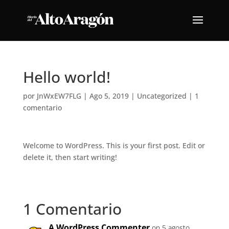
Hello world!
por
JnWxEW7FLG
|
Ago 5, 2019
|
Uncategorized
|
1
comentario
Welcome to WordPress. This is your first post. Edit or
delete it, then start writing!
1 Comentario
A WordPress Commenter
on 5 agosto,