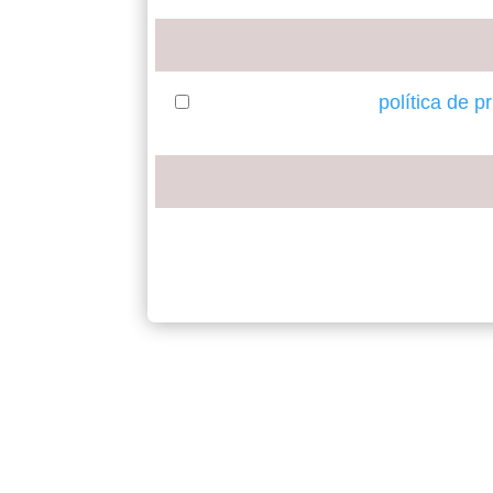
Email
He leído y acepto la
política de p
Numero de suscriptor